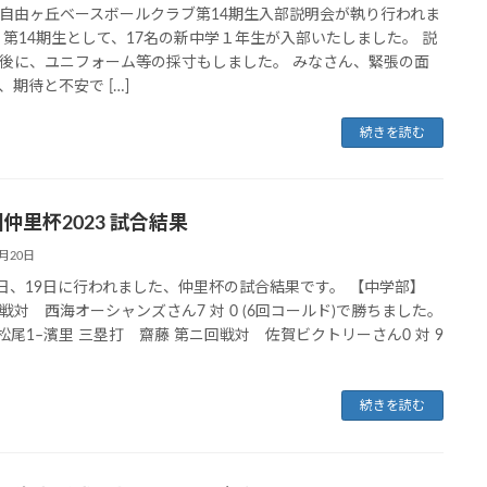
自由ヶ丘ベースボールクラブ第14期生入部説明会が執り行われま
 第14期生として、17名の新中学１年生が入部いたしました。 説
後に、ユニフォーム等の採寸もしました。 みなさん、緊張の面
、期待と不安で […]
続きを読む
仲里杯2023 試合結果
2月20日
8日、19日に行われました、仲里杯の試合結果です。 【中学部】
戦対 西海オーシャンズさん7 対 0 (6回コールド)で勝ちました。
,松尾1–濱里 三塁打 齋藤 第ニ回戦対 佐賀ビクトリーさん0 対 9
続きを読む