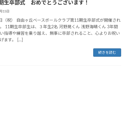
1期生卒部式 おめでとうございます！
2月15日
1日（祝） 自由ヶ丘ベースボールクラブ第11期生卒部式が開催され
。 11期生卒部生は、３年生2名 河野晃くん 浅野海晴くん 3年間
い指導や練習を乗り越え、無事に卒部されること、心よりお祝い
げます。 […]
続きを読む