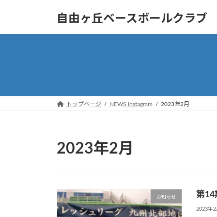
コ
ナ
自由ヶ丘ベースボールクラブ
ン
ビ
テ
ゲ
ン
ー
ツ
シ
へ
ョ
ス
ン
キ
に
ッ
移
トップページ
NEWS Instagram
2023年2月
プ
動
2023年2月
第1
お知らせ
2023年