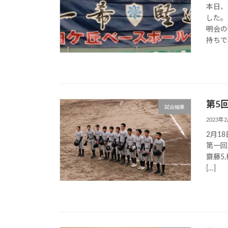
本日、
した。
明会の
持ちで
第5回
試合結果
2023年
2月1
第一回
齋藤5
[…]