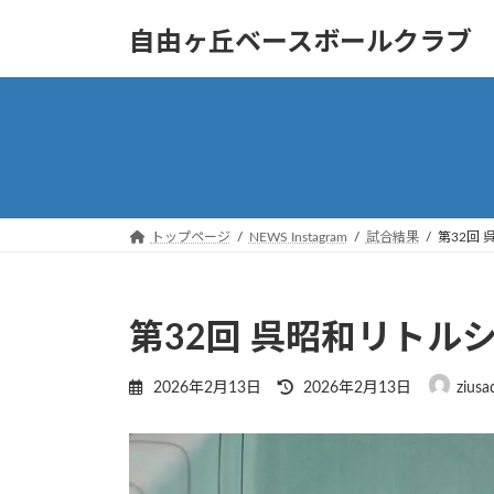
コ
ナ
自由ヶ丘ベースボールクラブ
ン
ビ
テ
ゲ
ン
ー
ツ
シ
へ
ョ
ス
ン
キ
に
ッ
移
トップページ
NEWS Instagram
試合結果
第32回
プ
動
第32回 呉昭和リトル
最
2026年2月13日
2026年2月13日
ziusa
終
更
新
日