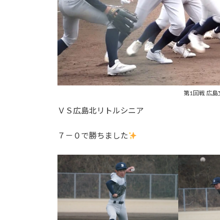
第1回戦 広
ＶＳ広島北リトルシニア
７－０で勝ちました