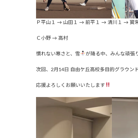
Ｐ平山１ → 山田１ → 前平１ → 清川１ → 寳
Ｃ小野 → 高村
慣れない寒さと、雪
が降る中、みんな頑張
次回、2月14日 自由ケ丘高校多目的グラウン
応援よろしくお願いいたします