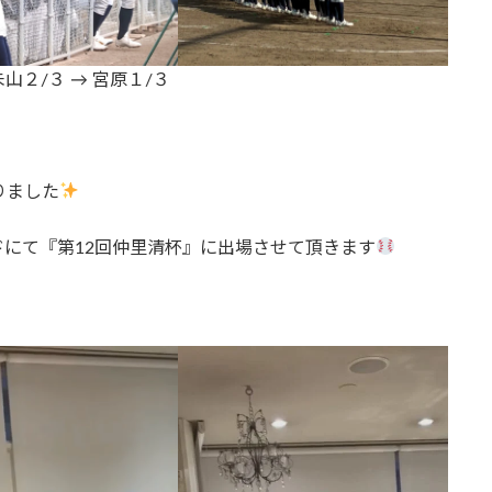
朱山２/３ → 宮原１/３
りました
ドにて『第12回仲里清杯』に出場させて頂きます