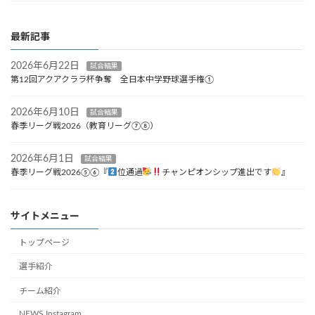
最新記事
2026年6月22日
試合結果
第12回アクアクララ杯争奪 全日本中学野球選手権①
2026年6月10日
試合結果
春季リーグ戦2026（教育リーグ⑦⑧）
2026年6月1日
試合結果
春季リーグ戦2026⑤⑥『
位通過
チャンピオンシップ進出です
』
サイトメニュー
トップページ
選手紹介
チーム紹介
NEWS Instagram