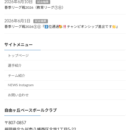
2026年6月10日
試合結果
春季リーグ戦2026（教育リーグ⑦⑧）
2026年6月1日
試合結果
春季リーグ戦2026⑤⑥『
位通過
チャンピオンシップ進出です
』
サイトメニュー
トップページ
選手紹介
チーム紹介
NEWS Instagram
お問い合わせ
自由ヶ丘ベースボールクラブ
〒807-0857
福岡県北九州市八幡西区北筑1丁目5-22